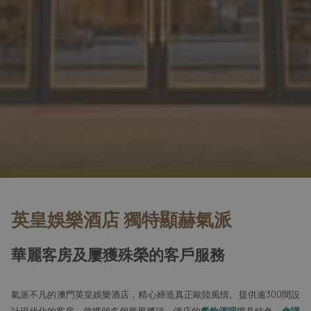
英皇娛樂酒店 獨特顯赫氣派
華麗客房及屢獲殊榮的客戶服務
氣派不凡的澳門英皇娛樂酒店，精心締造真正歐陸風情。提供逾300間設