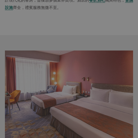
計現代化的客房，曾獲頒多個業界奬項。酒店的
餐飲酒吧
獨具特色，
會議
設施
齊全，禮賓服務無微不至。