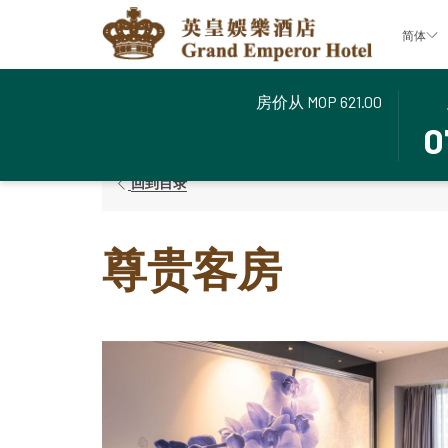
简体
房价从
MOP 621.00
此
选
主页
酒店住宿
尊贵客房
按
择
0
钮
入
打
住
回到目录
开
日
日
期
历
是
尊贵客房
以
7
选
日
择
八
入
月
住
2026
日
期