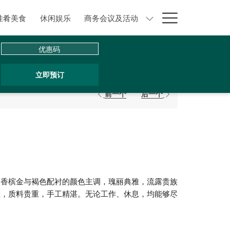
Hamburge
佳肴美食
休闲娱乐
商务会议及活动
Menu
优
惠
码
立即预订
前一个
后一个
。香槟金与褐色配衬的颜色主调，瑰丽典雅，流露贵族
置，质料贵重，手工精湛。无论工作、休息，均能够尽