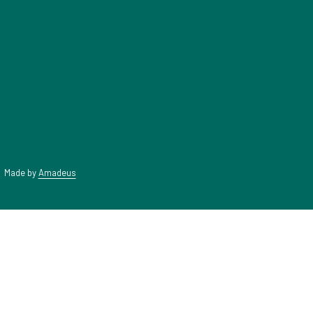
新
标
签
页
|
Made by
Amadeus