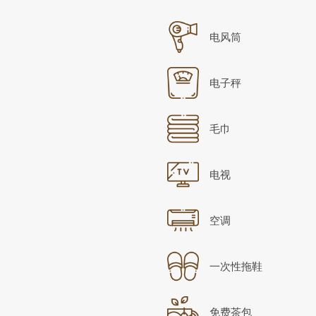
制
将
按
更
电风筒
钮
新
上
电子秤
面
的
内
毛巾
容
电视
空调
一次性拖鞋
免费茶包