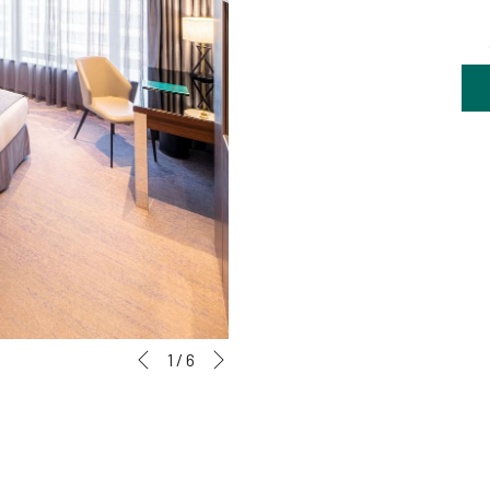
后一个
幻
点
1
/
6
前一个
灯
击
片
以
放
下
映
链
控
接