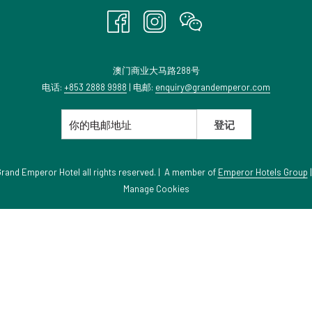
新
标
签
页
澳门商业大马路288号
电话:
+853 2888 9988
| 电邮:
enquiry@grandemperor.com
登记
 Emperor Hotel all rights reserved. | A member of
Emperor Hotels Group
Manage Cookies