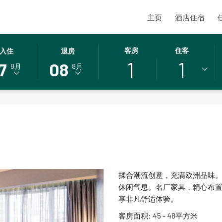
主页
酒店住宿
此
选
客房
住客
入住
退房
1
1
按
定
7
08
8月
8月
钮
的
打
退
开
房
日
日
历
期
以
为
选
8
择
日
退
八
揉合潮流创意，充满欧洲品味
.
房
月
休闲气息。名厂家具，精心布
日
2026.
享非凡舒适体验。
期
客房面积: 45 - 48平方米