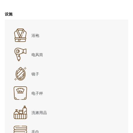
内
容
设施
浴袍
电风筒
镜子
电子秤
洗漱用品
毛巾