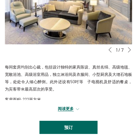
后一
幻
点
1
/
7
前一个
灯
击
片
以
每间套房均别出心裁，包括设计独特的家具陈设、真丝名绢、高级地毯、
放
下
宽敞浴池、高级浴室用品，独立淋浴间及衣服间、小型厨房及大理石地板
映
链
等，处处令人倾心醉倒。此外还设有50吋等離子电视机及舒适的餐桌，
控
接
为宾客带來最高层次的享受。
制
将
客房面积: 222平方米
按
更
钮
新
阅读更多
上
面
预订
的