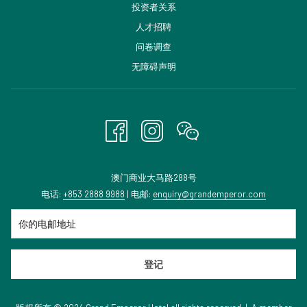
开
投资者关系
启
人才招聘
新
开
问卷调查
标
启
无障碍声明
签
新
页
标
签
页
澳门商业大马路288号
电话:
+853 2888 9988
| 电邮:
enquiry@grandemperor.com
登记