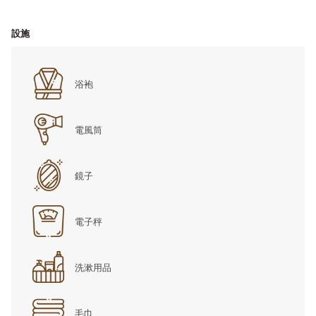
設施
浴袍
電風筒
鏡子
電子秤
洗漱用品
毛巾