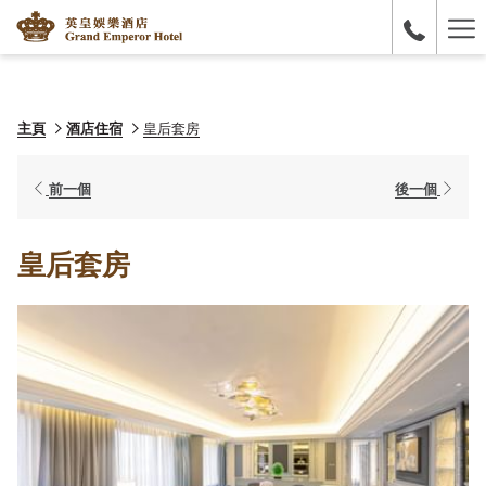
Ha
Me
主頁
酒店住宿
皇后套房
前一個
後一個
皇后套房