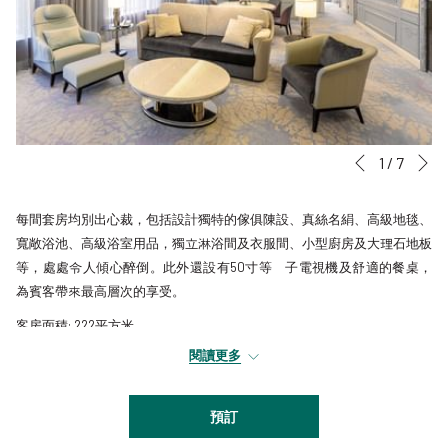
後一
容
選
1
/
7
前一個
量
擇
表
您
每間套房均別出心裁，包括設計獨特的傢俱陳設、真絲名絹、高級地毯、
的
寬敞浴池、高級浴室用品，獨立淋浴間及衣服間、小型廚房及大理石地板
活
等，處處令人傾心醉倒。此外還設有50寸等離子電視機及舒適的餐桌，
動
為賓客帶來最高層次的享受。
客房面積: 222平方米
閱讀更多
預訂