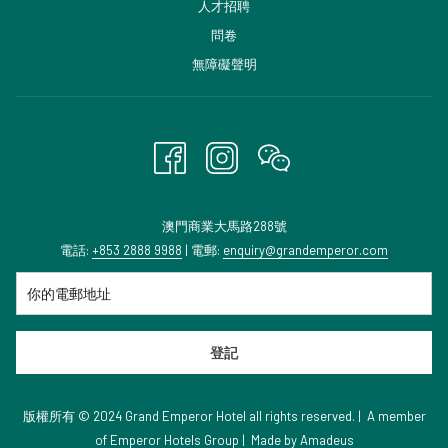
啟
人才招聘
新
開
問卷
標
啟
無障礙聲明
籤
新
頁
標
籤
頁
澳門商業大馬路288號
電話:
+853 2888 9988
| 電郵:
enquiry@grandemperor.com
登記
版權所有 © 2024 Grand Emperor Hotel all rights reserved. | A member
of
Emperor Hotels Group
|
Made by
Amadeus